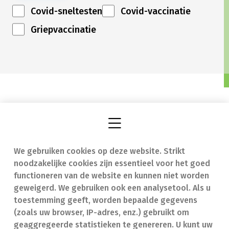
Covid-sneltesten
Covid-vaccinatie
Griepvaccinatie
We gebruiken cookies op deze website. Strikt
Vind een apotheek
In geval van nood
noodzakelijke cookies zijn essentieel voor het goed
Onze expertise
Contact
functioneren van de website en kunnen niet worden
geweigerd. We gebruiken ook een analysetool. Als u
Ziekten
Veelgestelde vragen
toestemming geeft, worden bepaalde gegevens
(zoals uw browser, IP-adres, enz.) gebruikt om
Geneesmiddelen
(FAQ)
geaggregeerde statistieken te genereren. U kunt uw