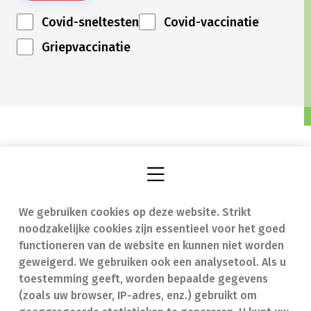
Covid-sneltesten
Covid-vaccinatie
Griepvaccinatie
We gebruiken cookies op deze website. Strikt
Vind een apotheek
In geval van nood
noodzakelijke cookies zijn essentieel voor het goed
Onze expertise
Contact
functioneren van de website en kunnen niet worden
geweigerd. We gebruiken ook een analysetool. Als u
Ziekten
Veelgestelde vragen
toestemming geeft, worden bepaalde gegevens
(zoals uw browser, IP-adres, enz.) gebruikt om
Geneesmiddelen
(FAQ)