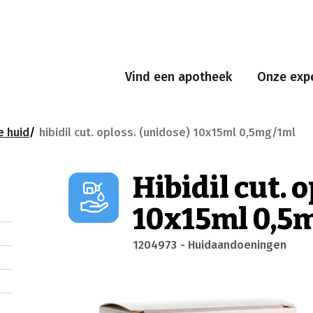
Vind een apotheek
Onze expe
e huid
hibidil cut. oploss. (unidose) 10x15ml 0,5mg/1ml
Hibidil cut. 
10x15ml 0,5
1204973
- Huidaandoeningen