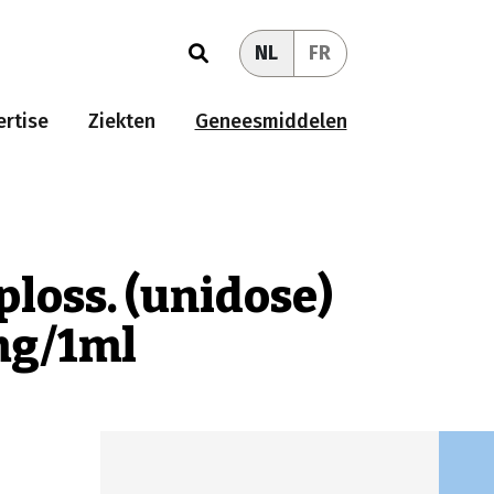
NL
FR
rtise
Ziekten
Geneesmiddelen
oploss. (unidose)
mg/1ml