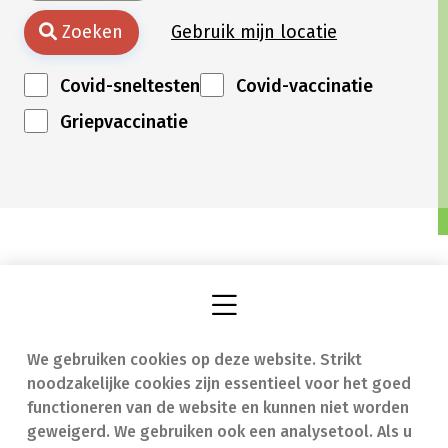
Zoeken
Gebruik mijn locatie
Covid-sneltesten
Covid-vaccinatie
Griepvaccinatie
We gebruiken cookies op deze website. Strikt
Vind een apotheek
In geval van nood
noodzakelijke cookies zijn essentieel voor het goed
Onze expertise
Contact
functioneren van de website en kunnen niet worden
geweigerd. We gebruiken ook een analysetool. Als u
Ziekten
Veelgestelde vragen