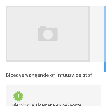
Bloedvervangende of infuusvloeistof
Hier vind je algemene en beknopte