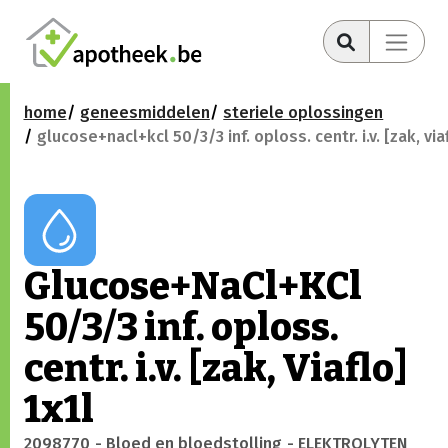
home
geneesmiddelen
steriele oplossingen
glucose+nacl+kcl 50/3/3 inf. oploss. centr. i.v. [zak, via
Glucose+NaCl+KCl
50/3/3 inf. oploss.
centr. i.v. [zak, Viaflo]
1x1l
2098770
- Bloed en bloedstolling
- ELEKTROLYTEN