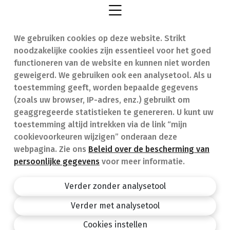
We gebruiken cookies op deze website. Strikt
Vind een apotheek
In geval van nood
noodzakelijke cookies zijn essentieel voor het goed
Onze expertise
Contact
functioneren van de website en kunnen niet worden
geweigerd. We gebruiken ook een analysetool. Als u
Ziekten
Veelgestelde vragen
toestemming geeft, worden bepaalde gegevens
(zoals uw browser, IP-adres, enz.) gebruikt om
Geneesmiddelen
(FAQ)
geaggregeerde statistieken te genereren. U kunt uw
toestemming altijd intrekken via de link “mijn
cookievoorkeuren wijzigen” onderaan deze
webpagina. Zie ons
Beleid over de bescherming van
persoonlijke gegevens
voor meer informatie.
Apotheek.be
Privacy policy
Verder zonder analysetool
Algemene voorwaarden
Verder met analysetool
design by
Cookies instellen