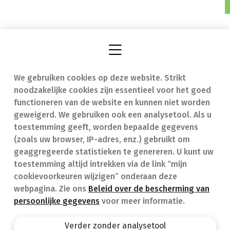
We gebruiken cookies op deze website. Strikt
Vind een apotheek
In geval van nood
noodzakelijke cookies zijn essentieel voor het goed
Onze expertise
Contact
functioneren van de website en kunnen niet worden
geweigerd. We gebruiken ook een analysetool. Als u
Ziekten
Veelgestelde vragen
toestemming geeft, worden bepaalde gegevens
(zoals uw browser, IP-adres, enz.) gebruikt om
Geneesmiddelen
(FAQ)
geaggregeerde statistieken te genereren. U kunt uw
toestemming altijd intrekken via de link “mijn
cookievoorkeuren wijzigen” onderaan deze
webpagina. Zie ons
Beleid over de bescherming van
persoonlijke gegevens
voor meer informatie.
Apotheek.be
Privacy policy
Verder zonder analysetool