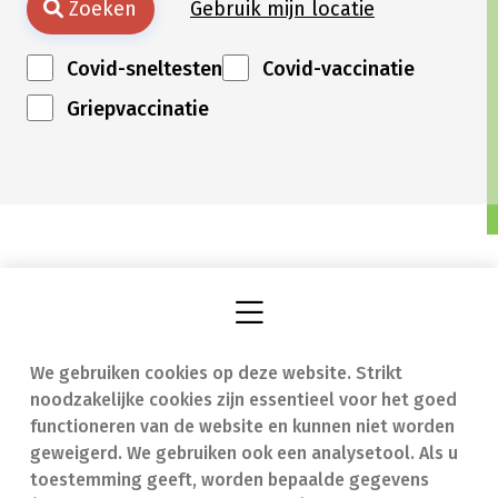
Zoeken
Gebruik mijn locatie
Covid-sneltesten
Covid-vaccinatie
Griepvaccinatie
We gebruiken cookies op deze website. Strikt
Vind een apotheek
In geval van nood
noodzakelijke cookies zijn essentieel voor het goed
Onze expertise
Contact
functioneren van de website en kunnen niet worden
geweigerd. We gebruiken ook een analysetool. Als u
Ziekten
Veelgestelde vragen
toestemming geeft, worden bepaalde gegevens