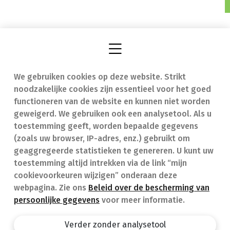
We gebruiken cookies op deze website. Strikt
Vind een apotheek
In geval van nood
noodzakelijke cookies zijn essentieel voor het goed
Onze expertise
Contact
functioneren van de website en kunnen niet worden
geweigerd. We gebruiken ook een analysetool. Als u
Ziekten
Veelgestelde vragen
toestemming geeft, worden bepaalde gegevens
(zoals uw browser, IP-adres, enz.) gebruikt om
Geneesmiddelen
(FAQ)
geaggregeerde statistieken te genereren. U kunt uw
toestemming altijd intrekken via de link “mijn
cookievoorkeuren wijzigen” onderaan deze
webpagina. Zie ons
Beleid over de bescherming van
persoonlijke gegevens
voor meer informatie.
Apotheek.be
Privacy policy
Verder zonder analysetool