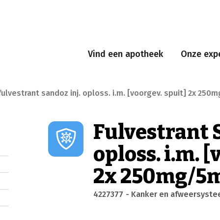
Vind een apotheek
Onze expe
fulvestrant sandoz inj. oploss. i.m. [voorgev. spuit] 2x 250
Fulvestrant 
oploss. i.m. [
2x 250mg/5
4227377
- Kanker en afweersyst