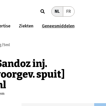
NL
FR
rtise
Ziekten
Geneesmiddelen
mg/5ml
Sandoz inj.
voorgev. spuit]
ml
eem