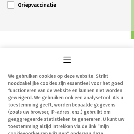
Griepvaccinatie
We gebruiken cookies op deze website. Strikt
Vind een apotheek
In geval van nood
noodzakelijke cookies zijn essentieel voor het goed
Onze expertise
Contact
functioneren van de website en kunnen niet worden
geweigerd. We gebruiken ook een analysetool. Als u
Ziekten
Veelgestelde vragen
toestemming geeft, worden bepaalde gegevens
(zoals uw browser, IP-adres, enz.) gebruikt om
Geneesmiddelen
(FAQ)
geaggregeerde statistieken te genereren. U kunt uw
toestemming altijd intrekken via de link “mijn
cookievoorkeuren wijzigen” onderaan deze