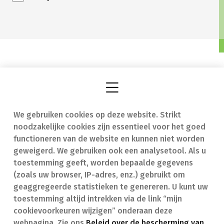
We gebruiken cookies op deze website. Strikt
Vind een apotheek
In geval van nood
noodzakelijke cookies zijn essentieel voor het goed
Onze expertise
Contact
functioneren van de website en kunnen niet worden
geweigerd. We gebruiken ook een analysetool. Als u
Ziekten
Veelgestelde vragen
toestemming geeft, worden bepaalde gegevens
(zoals uw browser, IP-adres, enz.) gebruikt om
Geneesmiddelen
(FAQ)
geaggregeerde statistieken te genereren. U kunt uw
toestemming altijd intrekken via de link “mijn
cookievoorkeuren wijzigen” onderaan deze
webpagina. Zie ons
Beleid over de bescherming van