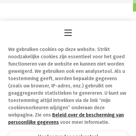
We gebruiken cookies op deze website. Strikt
Vind een apotheek
In geval van nood
noodzakelijke cookies zijn essentieel voor het goed
Onze expertise
Contact
functioneren van de website en kunnen niet worden
geweigerd. We gebruiken ook een analysetool. Als u
Ziekten
Veelgestelde vragen
toestemming geeft, worden bepaalde gegevens
(zoals uw browser, IP-adres, enz.) gebruikt om
Geneesmiddelen
(FAQ)
geaggregeerde statistieken te genereren. U kunt uw
toestemming altijd intrekken via de link “mijn
cookievoorkeuren wijzigen” onderaan deze
webpagina. Zie ons
Beleid over de bescherming van
persoonlijke gegevens
voor meer informatie.