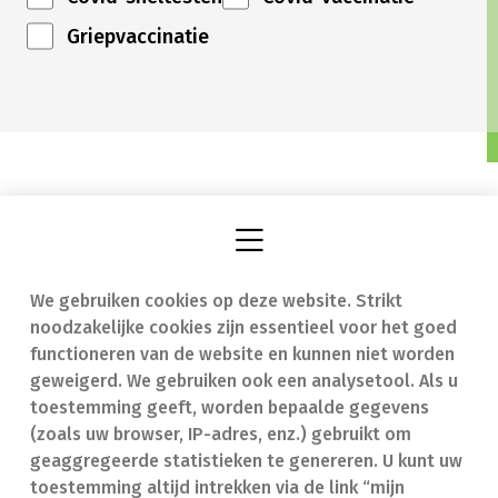
Griepvaccinatie
We gebruiken cookies op deze website. Strikt
Vind een apotheek
In geval van nood
noodzakelijke cookies zijn essentieel voor het goed
Onze expertise
Contact
functioneren van de website en kunnen niet worden
geweigerd. We gebruiken ook een analysetool. Als u
Ziekten
Veelgestelde vragen
toestemming geeft, worden bepaalde gegevens
(zoals uw browser, IP-adres, enz.) gebruikt om
Geneesmiddelen
(FAQ)
geaggregeerde statistieken te genereren. U kunt uw
toestemming altijd intrekken via de link “mijn