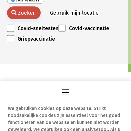
Zoeken
Gebruik mijn locatie
Covid-sneltesten
Covid-vaccinatie
Griepvaccinatie
We gebruiken cookies op deze website. Strikt
Vind een apotheek
In geval van nood
noodzakelijke cookies zijn essentieel voor het goed
Onze expertise
Contact
functioneren van de website en kunnen niet worden
geweigerd. We gebruiken ook een analysetool. Als u