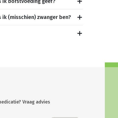
s ik borstvoeding geef?
s ik (misschien) zwanger ben?
medicatie? Vraag advies