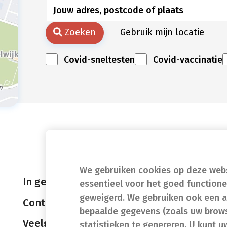
Zoeken
Gebruik mijn locatie
Covid-sneltesten
Covid-vaccinatie
We gebruiken cookies op deze websi
In geval van nood
essentieel voor het goed function
geweigerd. We gebruiken ook een a
Contact
bepaalde gegevens (zoals uw brows
Veelgestelde vragen (FAQ)
statistieken te genereren. U kunt u