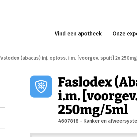
Vind een apotheek
Onze expe
faslodex (abacus) inj. oploss. i.m. [voorgev. spuit] 2x 250m
Faslodex (Aba
i.m. [voorgev
250mg/5ml
4607818
- Kanker en afweersyst