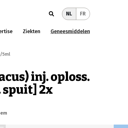
NL
FR
rtise
Ziekten
Geneesmiddelen
g/5ml
cus) inj. oploss.
. spuit] 2x
eem