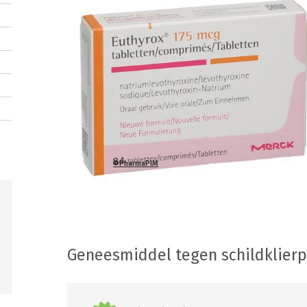
©PharmaPIM
Geneesmiddel tegen schildklier