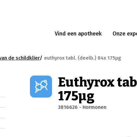
Vind een apotheek
Onze expe
an de schildklier
euthyrox tabl. (deelb.) 84x 175µg
Euthyrox tabl
175µg
3816626
- Hormonen