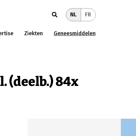
NL
FR
rtise
Ziekten
Geneesmiddelen
. (deelb.) 84x