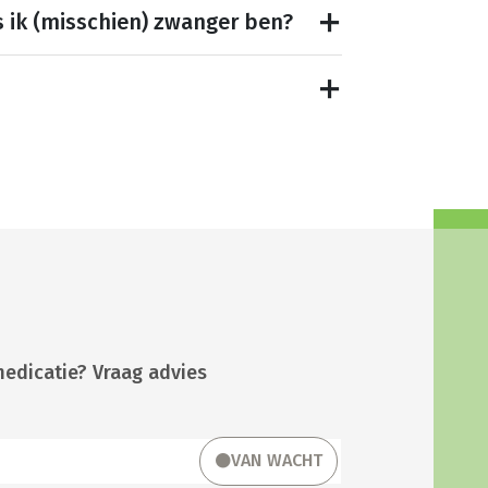
s ik (misschien) zwanger ben?
medicatie? Vraag advies
VAN WACHT