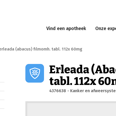
Vind een apotheek
Onze expe
erleada (abacus) filmomh. tabl. 112x 60mg
Erleada (Aba
tabl. 112x 6
4376638
- Kanker en afweersyst