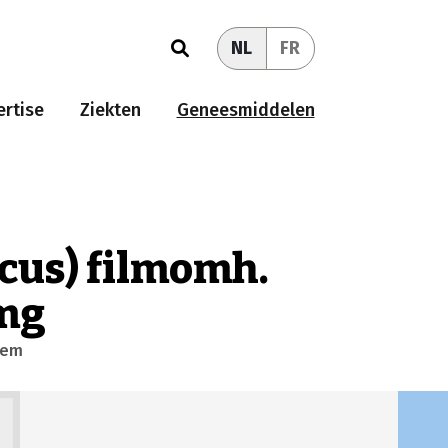
NL
FR
rtise
Ziekten
Geneesmiddelen
cus) filmomh.
0mg
eem