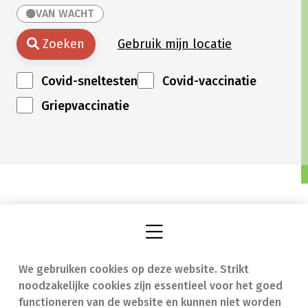
VAN WACHT
Zoeken
Gebruik mijn locatie
Covid-sneltesten
Covid-vaccinatie
Griepvaccinatie
We gebruiken cookies op deze website. Strikt
Vind een apotheek
In geval van nood
noodzakelijke cookies zijn essentieel voor het goed
Onze expertise
Contact
functioneren van de website en kunnen niet worden