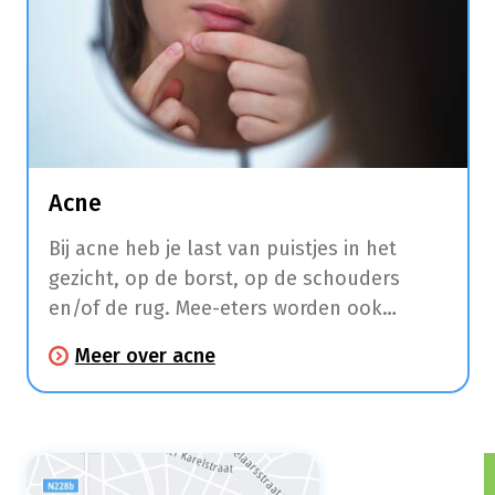
Acne
Bij acne heb je last van puistjes in het
gezicht, op de borst, op de schouders
en/of de rug. Mee-eters worden ook
comedonen genoemd en hebben vaak een
Meer over acne
wit bultje door de ophoping van de talg in
de talgklier.