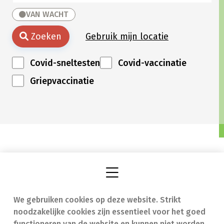
VAN WACHT
Zoeken
Gebruik mijn locatie
Covid-sneltesten
Covid-vaccinatie
Griepvaccinatie
We gebruiken cookies op deze website. Strikt
Vind een apotheek
In geval van nood
noodzakelijke cookies zijn essentieel voor het goed
Onze expertise
Contact
functioneren van de website en kunnen niet worden