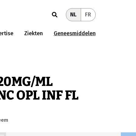
NL
FR
rtise
Ziekten
Geneesmiddelen
20MG/ML
C OPL INF FL
teem