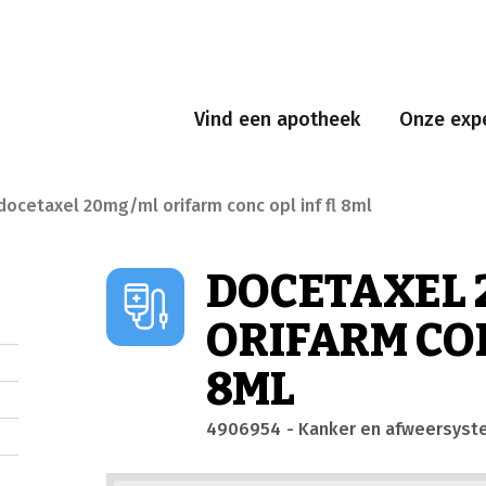
Vind een apotheek
Onze expe
docetaxel 20mg/ml orifarm conc opl inf fl 8ml
DOCETAXEL 
ORIFARM CON
8ML
4906954
- Kanker en afweersys