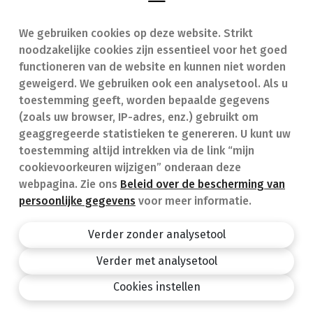
We gebruiken cookies op deze website. Strikt
Vind een apotheek
In geval van nood
noodzakelijke cookies zijn essentieel voor het goed
Onze expertise
Contact
functioneren van de website en kunnen niet worden
geweigerd. We gebruiken ook een analysetool. Als u
Ziekten
Veelgestelde vragen
toestemming geeft, worden bepaalde gegevens
(zoals uw browser, IP-adres, enz.) gebruikt om
Geneesmiddelen
(FAQ)
geaggregeerde statistieken te genereren. U kunt uw
toestemming altijd intrekken via de link “mijn
cookievoorkeuren wijzigen” onderaan deze
webpagina. Zie ons
Beleid over de bescherming van
persoonlijke gegevens
voor meer informatie.
Apotheek.be
Privacy policy
Verder zonder analysetool
Algemene voorwaarden
Verder met analysetool
design by
Cookies instellen