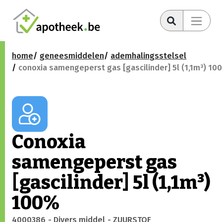
home
geneesmiddelen
ademhalingsstelsel
conoxia samengeperst gas [gascilinder] 5l (1,1m³) 10
Conoxia
samengeperst gas
[gascilinder] 5l (1,1m³)
100%
4000386
- Divers middel
- ZUURSTOF