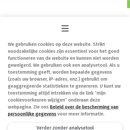
We gebruiken cookies op deze website. Strikt
Vind een apotheek
In geval van nood
noodzakelijke cookies zijn essentieel voor het goed
Onze expertise
Contact
functioneren van de website en kunnen niet worden
geweigerd. We gebruiken ook een analysetool. Als u
Ziekten
Veelgestelde vragen
toestemming geeft, worden bepaalde gegevens
(zoals uw browser, IP-adres, enz.) gebruikt om
Geneesmiddelen
(FAQ)
geaggregeerde statistieken te genereren. U kunt uw
toestemming altijd intrekken via de link “mijn
cookievoorkeuren wijzigen” onderaan deze
webpagina. Zie ons
Beleid over de bescherming van
persoonlijke gegevens
voor meer informatie.
Apotheek.be
Privacy policy
Verder zonder analysetool