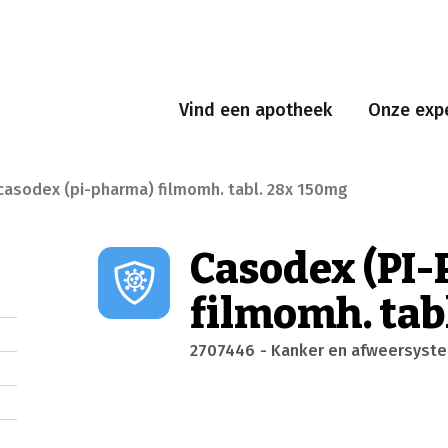
Vind een apotheek
Onze expe
casodex (pi-pharma) filmomh. tabl. 28x 150mg
Casodex (PI
filmomh. tab
2707446
- Kanker en afweersyst