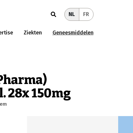
NL
FR
rtise
Ziekten
Geneesmiddelen
-Pharma)
l. 28x 150mg
eem