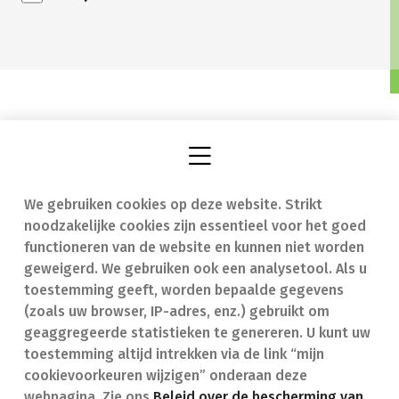
We gebruiken cookies op deze website. Strikt
Vind een apotheek
In geval van nood
noodzakelijke cookies zijn essentieel voor het goed
Onze expertise
Contact
functioneren van de website en kunnen niet worden
geweigerd. We gebruiken ook een analysetool. Als u
Ziekten
Veelgestelde vragen
toestemming geeft, worden bepaalde gegevens
(zoals uw browser, IP-adres, enz.) gebruikt om
Geneesmiddelen
(FAQ)
geaggregeerde statistieken te genereren. U kunt uw
toestemming altijd intrekken via de link “mijn
cookievoorkeuren wijzigen” onderaan deze
webpagina. Zie ons
Beleid over de bescherming van