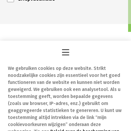
We gebruiken cookies op deze website. Strikt
Vind een apotheek
In geval van nood
noodzakelijke cookies zijn essentieel voor het goed
Onze expertise
Contact
functioneren van de website en kunnen niet worden
geweigerd. We gebruiken ook een analysetool. Als u
Ziekten
Veelgestelde vragen
toestemming geeft, worden bepaalde gegevens
(zoals uw browser, IP-adres, enz.) gebruikt om
Geneesmiddelen
(FAQ)
geaggregeerde statistieken te genereren. U kunt uw
toestemming altijd intrekken via de link “mijn
cookievoorkeuren wijzigen” onderaan deze