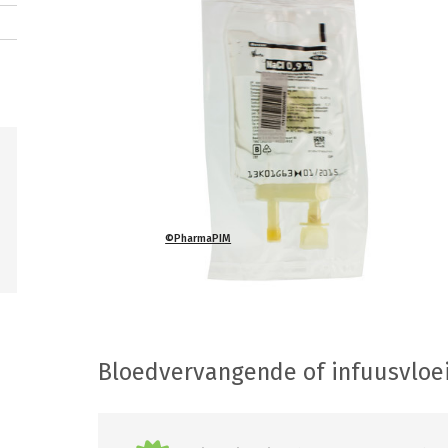
©PharmaPIM
Bloedvervangende of infuusvloei