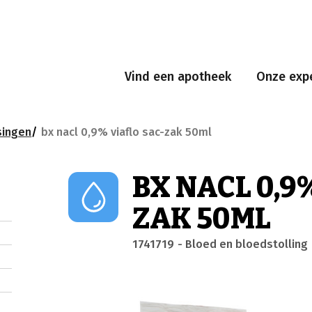
Vind een apotheek
Onze expe
singen
bx nacl 0,9% viaflo sac-zak 50ml
BX NACL 0,9
ZAK 50ML
1741719
- Bloed en bloedstolling