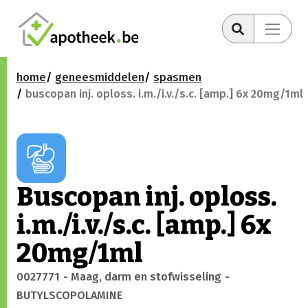
home
geneesmiddelen
spasmen
buscopan inj. oploss. i.m./i.v./s.c. [amp.] 6x 20mg/1ml
Buscopan inj. oploss.
i.m./i.v./s.c. [amp.] 6x
20mg/1ml
0027771
- Maag, darm en stofwisseling
-
BUTYLSCOPOLAMINE