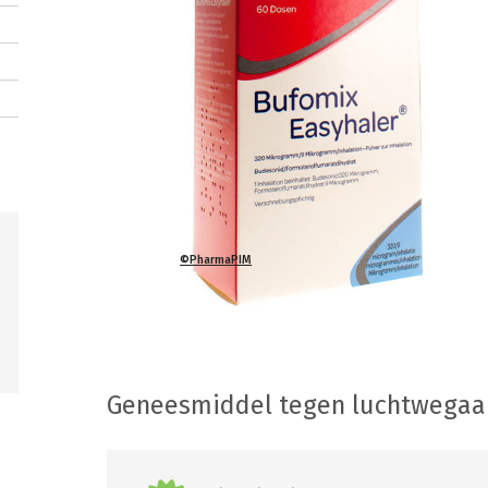
©PharmaPIM
Geneesmiddel tegen luchtwega