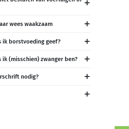
maar wees waakzaam
s ik borstvoeding geef?
s ik (misschien) zwanger ben?
rschrift nodig?