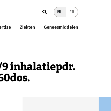
NL
FR
rtise
Ziekten
Geneesmiddelen
9 inhalatiepdr.
60dos.