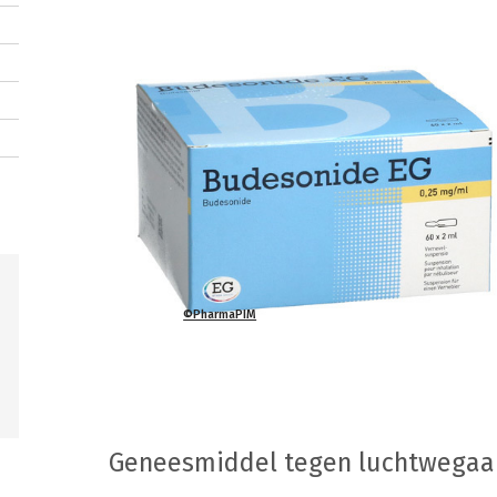
©PharmaPIM
Geneesmiddel tegen luchtwega