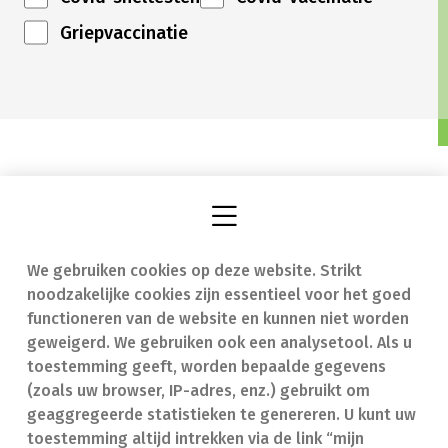
Griepvaccinatie
We gebruiken cookies op deze website. Strikt
Vind een apotheek
In geval van nood
noodzakelijke cookies zijn essentieel voor het goed
Onze expertise
Contact
functioneren van de website en kunnen niet worden
geweigerd. We gebruiken ook een analysetool. Als u
Ziekten
Veelgestelde vragen
toestemming geeft, worden bepaalde gegevens
(zoals uw browser, IP-adres, enz.) gebruikt om
Geneesmiddelen
(FAQ)
geaggregeerde statistieken te genereren. U kunt uw
toestemming altijd intrekken via de link “mijn