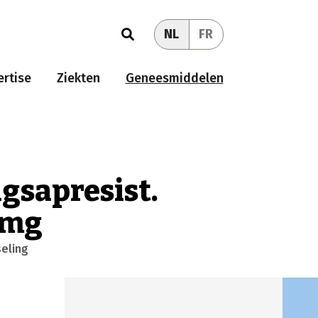
NL
FR
rtise
Ziekten
Geneesmiddelen
gsapresist.
0mg
seling