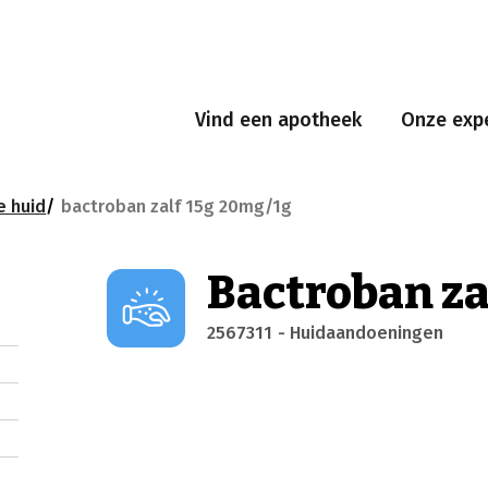
Vind een apotheek
Onze expe
e huid
bactroban zalf 15g 20mg/1g
Bactroban za
2567311
- Huidaandoeningen