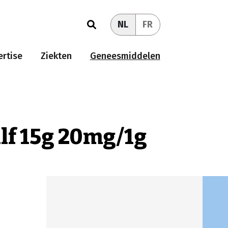
NL
FR
rtise
Ziekten
Geneesmiddelen
lf 15g 20mg/1g