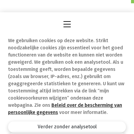
We gebruiken cookies op deze website. Strikt
Vind een apotheek
In geval van nood
noodzakelijke cookies zijn essentieel voor het goed
Onze expertise
Contact
functioneren van de website en kunnen niet worden
geweigerd. We gebruiken ook een analysetool. Als u
Ziekten
Veelgestelde vragen
toestemming geeft, worden bepaalde gegevens
(zoals uw browser, IP-adres, enz.) gebruikt om
Geneesmiddelen
(FAQ)
geaggregeerde statistieken te genereren. U kunt uw
toestemming altijd intrekken via de link “mijn
cookievoorkeuren wijzigen” onderaan deze
webpagina. Zie ons
Beleid over de bescherming van
persoonlijke gegevens
voor meer informatie.
Apotheek.be
Privacy policy
Verder zonder analysetool