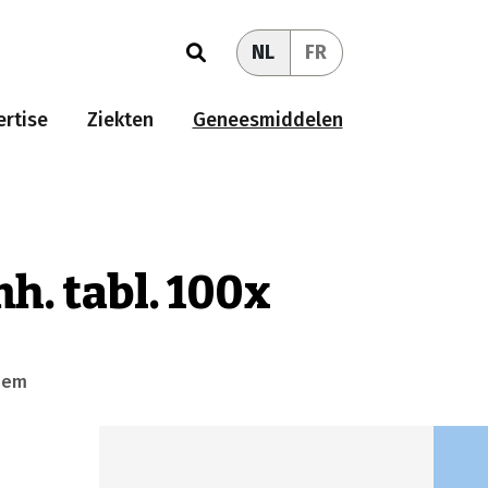
NL
FR
rtise
Ziekten
Geneesmiddelen
h. tabl. 100x
eem