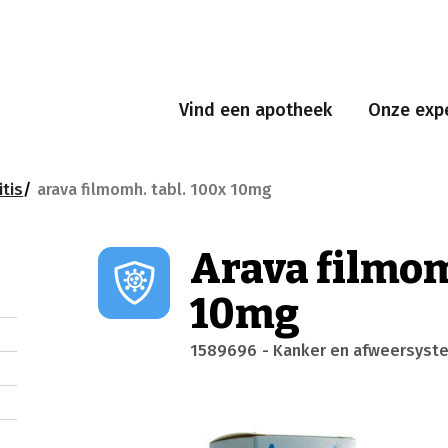
Vind een apotheek
Onze expe
itis
arava filmomh. tabl. 100x 10mg
Arava filmom
10mg
1589696
- Kanker en afweersyst