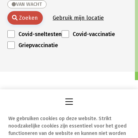
VAN WACHT
Zoeken
Gebruik mijn locatie
Covid-sneltesten
Covid-vaccinatie
Griepvaccinatie
We gebruiken cookies op deze website. Strikt
Vind een apotheek
In geval van nood
noodzakelijke cookies zijn essentieel voor het goed
Onze expertise
Contact
functioneren van de website en kunnen niet worden