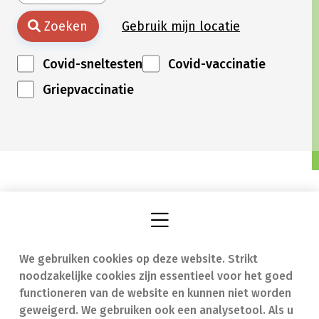
Zoeken
Gebruik mijn locatie
Covid-sneltesten
Covid-vaccinatie
Griepvaccinatie
We gebruiken cookies op deze website. Strikt
Vind een apotheek
In geval van nood
noodzakelijke cookies zijn essentieel voor het goed
Onze expertise
Contact
functioneren van de website en kunnen niet worden
geweigerd. We gebruiken ook een analysetool. Als u