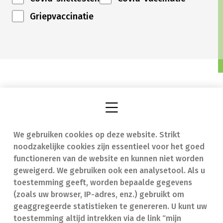
Griepvaccinatie
We gebruiken cookies op deze website. Strikt
Vind een apotheek
In geval van nood
noodzakelijke cookies zijn essentieel voor het goed
Onze expertise
Contact
functioneren van de website en kunnen niet worden
geweigerd. We gebruiken ook een analysetool. Als u
Ziekten
Veelgestelde vragen
toestemming geeft, worden bepaalde gegevens
(zoals uw browser, IP-adres, enz.) gebruikt om
Geneesmiddelen
(FAQ)
geaggregeerde statistieken te genereren. U kunt uw
toestemming altijd intrekken via de link “mijn