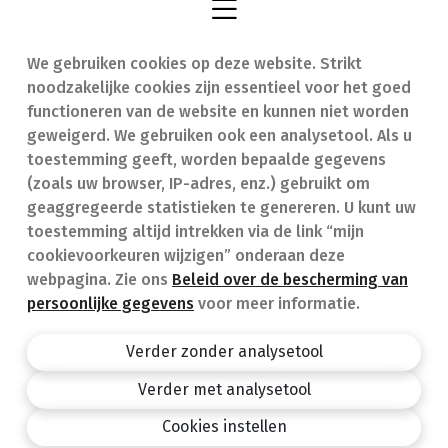
We gebruiken cookies op deze website. Strikt
Vind een apotheek
In geval van nood
noodzakelijke cookies zijn essentieel voor het goed
Onze expertise
Contact
functioneren van de website en kunnen niet worden
geweigerd. We gebruiken ook een analysetool. Als u
Ziekten
Veelgestelde vragen
toestemming geeft, worden bepaalde gegevens
(zoals uw browser, IP-adres, enz.) gebruikt om
Geneesmiddelen
(FAQ)
geaggregeerde statistieken te genereren. U kunt uw
toestemming altijd intrekken via de link “mijn
cookievoorkeuren wijzigen” onderaan deze
webpagina. Zie ons
Beleid over de bescherming van
persoonlijke gegevens
voor meer informatie.
Apotheek.be
Privacy policy
Verder zonder analysetool
Algemene voorwaarden
Verder met analysetool
design by
Cookies instellen