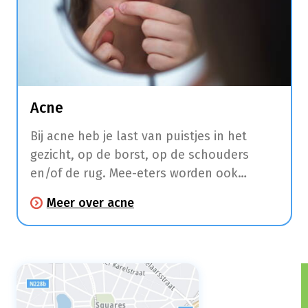
Acne
Bij acne heb je last van puistjes in het
gezicht, op de borst, op de schouders
en/of de rug. Mee-eters worden ook
comedonen genoemd en hebben vaak een
Meer over acne
wit bultje door de ophoping van de talg in
de talgklier.