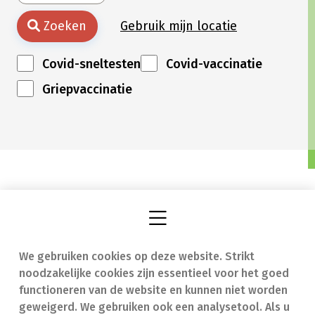
Zoeken
Gebruik mijn locatie
Covid-sneltesten
Covid-vaccinatie
Griepvaccinatie
We gebruiken cookies op deze website. Strikt
Vind een apotheek
In geval van nood
noodzakelijke cookies zijn essentieel voor het goed
Onze expertise
Contact
functioneren van de website en kunnen niet worden
geweigerd. We gebruiken ook een analysetool. Als u