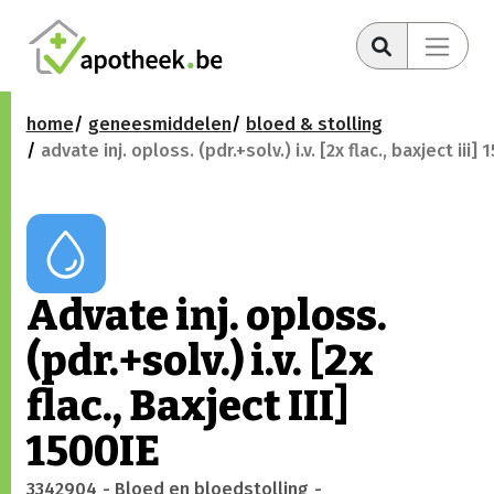
home
geneesmiddelen
bloed & stolling
advate inj. oploss. (pdr.+solv.) i.v. [2x flac., baxject iii]
Advate inj. oploss.
(pdr.+solv.) i.v. [2x
flac., Baxject III]
1500IE
3342904
- Bloed en bloedstolling
-