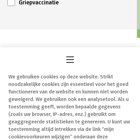
Griepvaccinatie
We gebruiken cookies op deze website. Strikt
Vind een apotheek
In geval van nood
noodzakelijke cookies zijn essentieel voor het goed
Onze expertise
Contact
functioneren van de website en kunnen niet worden
geweigerd. We gebruiken ook een analysetool. Als u
Ziekten
Veelgestelde vragen
toestemming geeft, worden bepaalde gegevens
(zoals uw browser, IP-adres, enz.) gebruikt om
Geneesmiddelen
(FAQ)
geaggregeerde statistieken te genereren. U kunt uw
toestemming altijd intrekken via de link “mijn
cookievoorkeuren wijzigen” onderaan deze