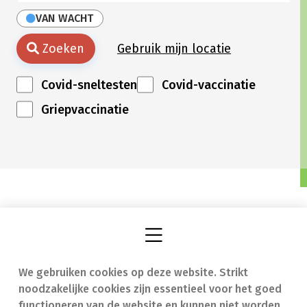
VAN WACHT
Zoeken
Gebruik mijn locatie
Covid-sneltesten
Covid-vaccinatie
Griepvaccinatie
We gebruiken cookies op deze website. Strikt
Vind een apotheek
In geval van nood
noodzakelijke cookies zijn essentieel voor het goed
Onze expertise
Contact
functioneren van de website en kunnen niet worden