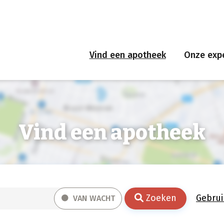
Vind een apotheek
Onze expe
Vind een apotheek
Zoeken
Gebrui
VAN WACHT