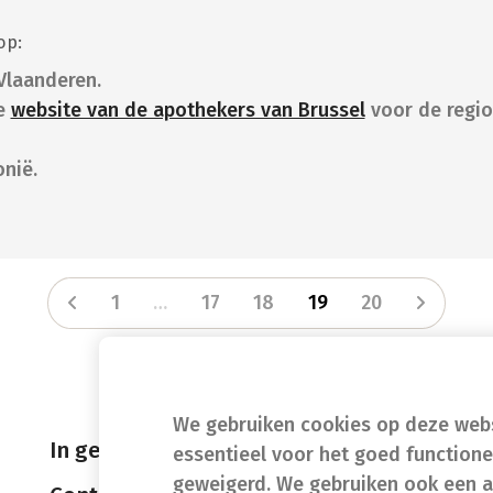
op:
Vlaanderen.
e
website van de apothekers van Brussel
voor de regio
nië.
1
…
17
18
19
20
We gebruiken cookies op deze websi
In geval van nood
essentieel voor het goed function
geweigerd. We gebruiken ook een a