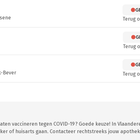
G
lsene
Terug 
G
Terug 
G
k-Bever
Terug 
 laten vaccineren tegen COVID-19 ? Goede keuze! In Vlaander
er of huisarts gaan. Contacteer rechtstreeks jouw apothek