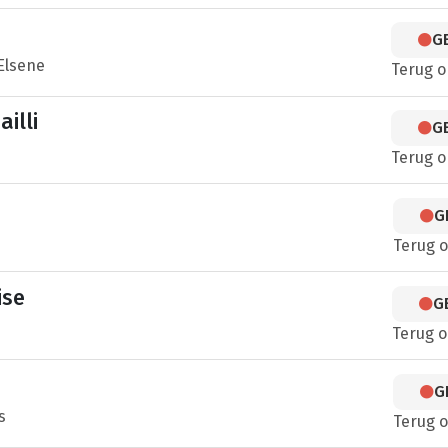
G
Elsene
Terug 
illi
G
Terug 
G
Terug 
ise
G
Terug 
G
s
Terug 