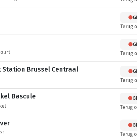
G
Terug 
G
court
Terug 
Station Brussel Centraal
G
Terug 
kel Bascule
G
kel
Terug 
ver
G
er
Terug 