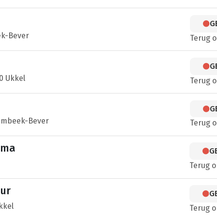
G
ek-Bever
Terug 
G
0 Ukkel
Terug 
G
ombeek-Bever
Terug 
rma
G
Terug 
ur
G
kkel
Terug 