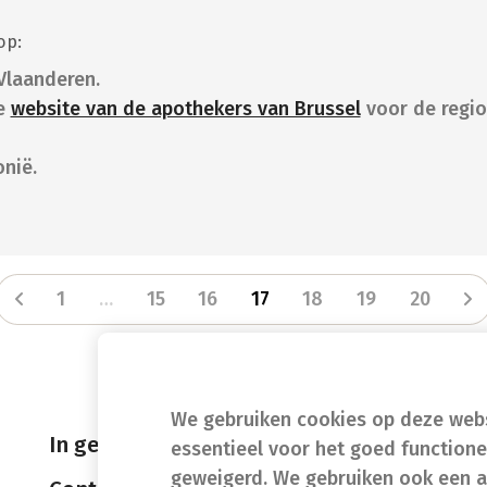
op:
Vlaanderen.
e
website van de apothekers van Brussel
voor de regio
nië.
1
…
15
16
17
18
19
20
We gebruiken cookies op deze websi
In geval van nood
essentieel voor het goed function
geweigerd. We gebruiken ook een a