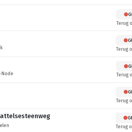
G
Terug 
G
ek
Terug 
G
n-Node
Terug 
G
Terug 
attelsesteenweg
G
elen
Terug 