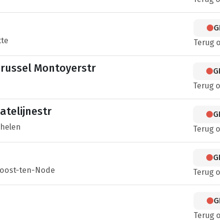
G
tte
Terug 
russel Montoyerstr
G
Terug 
telijnestr
G
chelen
Terug 
G
-Joost-ten-Node
Terug 
G
Terug 