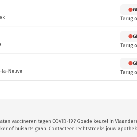
G
ek
Terug 
G
e
Terug 
G
n-la-Neuve
Terug 
 laten vaccineren tegen COVID-19 ? Goede keuze! In Vlaander
er of huisarts gaan. Contacteer rechtstreeks jouw apothek