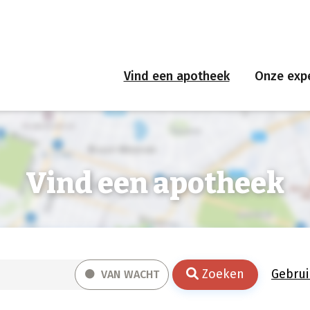
Vind een apotheek
Onze expe
Vind een apotheek
Zoeken
Gebrui
VAN WACHT