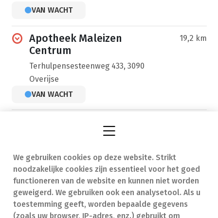
VAN WACHT
Apotheek Maleizen
19,2 km
Centrum
Terhulpensesteenweg 433, 3090
Overijse
VAN WACHT
We gebruiken cookies op deze website. Strikt
Vind een apotheek
In geval van nood
noodzakelijke cookies zijn essentieel voor het goed
Onze expertise
Contact
functioneren van de website en kunnen niet worden
geweigerd. We gebruiken ook een analysetool. Als u
Ziekten
Veelgestelde vragen
toestemming geeft, worden bepaalde gegevens
(zoals uw browser, IP-adres, enz.) gebruikt om