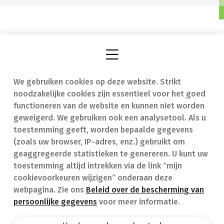
We gebruiken cookies op deze website. Strikt
Vind een apotheek
In geval van nood
noodzakelijke cookies zijn essentieel voor het goed
Onze expertise
Contact
functioneren van de website en kunnen niet worden
geweigerd. We gebruiken ook een analysetool. Als u
Ziekten
Veelgestelde vragen
toestemming geeft, worden bepaalde gegevens
(zoals uw browser, IP-adres, enz.) gebruikt om
Geneesmiddelen
(FAQ)
geaggregeerde statistieken te genereren. U kunt uw
toestemming altijd intrekken via de link “mijn
cookievoorkeuren wijzigen” onderaan deze
webpagina. Zie ons
Beleid over de bescherming van
persoonlijke gegevens
voor meer informatie.